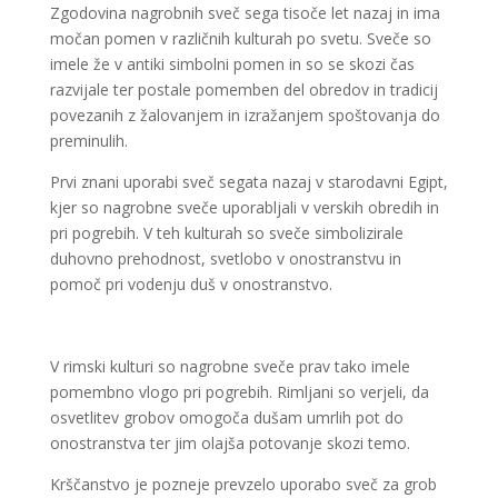
Zgodovina nagrobnih sveč sega tisoče let nazaj in ima
močan pomen v različnih kulturah po svetu. Sveče so
imele že v antiki simbolni pomen in so se skozi čas
razvijale ter postale pomemben del obredov in tradicij
povezanih z žalovanjem in izražanjem spoštovanja do
preminulih.
Prvi znani uporabi sveč segata nazaj v starodavni Egipt,
kjer so nagrobne sveče uporabljali v verskih obredih in
pri pogrebih. V teh kulturah so sveče simbolizirale
duhovno prehodnost, svetlobo v onostranstvu in
pomoč pri vodenju duš v onostranstvo.
V rimski kulturi so nagrobne sveče prav tako imele
pomembno vlogo pri pogrebih. Rimljani so verjeli, da
osvetlitev grobov omogoča dušam umrlih pot do
onostranstva ter jim olajša potovanje skozi temo.
Krščanstvo je pozneje prevzelo uporabo sveč za grob