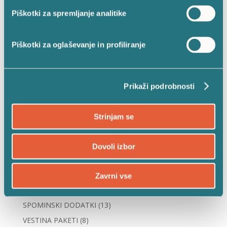
nas zapustili.
Piškotki za spremljanje analitike
Piškotki za oglaševanje in profiliranje
POIŠČI IZDELEK
Prikaži podrobnosti
KATEGORIJE IZDELKOV
NOVOSTI
(21)
Strinjam se
SOLARNE SVEČE
(32)
SOLARNE LANTERNE
(12)
Dovoli izbor
ELEKTRONSKE SVEČE
(14)
ELEKTRONSKI GORILCI Z MOTIVI
(8)
Zavrni vse
ELEKTRONSKI VLOŽKI
(10)
SPOMINSKI DODATKI
(13)
VESTINA PAKETI
(8)