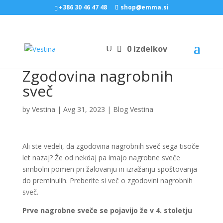
+386 30 46 47 48
shop@emma.si
0 izdelkov
Zgodovina nagrobnih
sveč
by
Vestina
|
Avg 31, 2023
|
Blog Vestina
Ali ste vedeli, da zgodovina nagrobnih sveč sega tisoče
let nazaj? Že od nekdaj pa imajo nagrobne sveče
simbolni pomen pri žalovanju in izražanju spoštovanja
do preminulih. Preberite si več o zgodovini nagrobnih
sveč.
Prve nagrobne sveče se pojavijo že v 4. stoletju