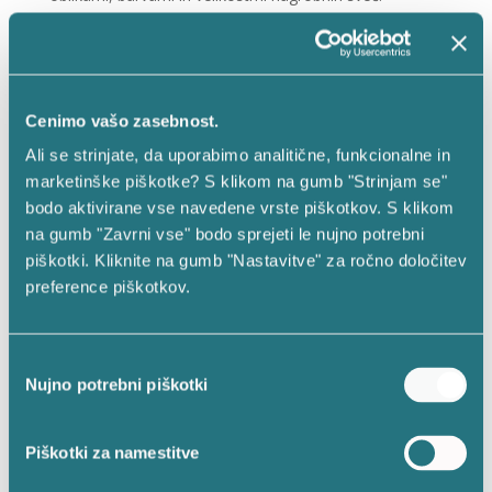
Pri Vestini že vrsto let postavljamo trende na področju
izdelave nagrobnih sveč in spominskih dodatkov za
grob. Naši inovativni izdelki so na novo definirali
uporabo nagrobne sveče. V vseh izdelkih pa se skriva
Cenimo vašo zasebnost.
tudi del slovenske tradicije, na kar smo še posebej
Ali se strinjate, da uporabimo analitične, funkcionalne in
ponosni.
marketinške piškotke? S klikom na gumb "Strinjam se"
bodo aktivirane vse navedene vrste piškotkov. S klikom
na gumb "Zavrni vse" bodo sprejeti le nujno potrebni
Tradicija, ki ji sledimo še danes
piškotki. Kliknite na gumb "Nastavitve" za ročno določitev
Tradicija prižiganja sveč na grobovih združuje različne
preference piškotkov.
kulture in veroizpovedi, ki s postavitvijo sveč na mesto
večnega počitka izkazujejo spoštovanje, ljubezen in
spomin do preminulih.
Izbira
Nujno potrebni piškotki
soglasja
Sveče so že tisoč let nazaj presegle svojo vlogo
osvetljevanja in postale močan simbol, ki povezuje
preteklost, sedanjost in prihodnost ter nas spominja
Piškotki za namestitve
na pomembnost ohranjanja spomina na tiste, ki so