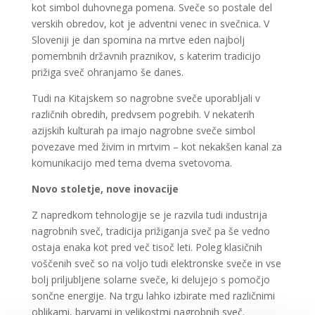
kot simbol duhovnega pomena. Sveče so postale del
verskih obredov, kot je adventni venec in svečnica. V
Sloveniji je dan spomina na mrtve eden najbolj
pomembnih državnih praznikov, s katerim tradicijo
prižiga sveč ohranjamo še danes.
Tudi na Kitajskem so nagrobne sveče uporabljali v
različnih obredih, predvsem pogrebih. V nekaterih
azijskih kulturah pa imajo nagrobne sveče simbol
povezave med živim in mrtvim – kot nekakšen kanal za
komunikacijo med tema dvema svetovoma.
Novo stoletje, nove inovacije
Z napredkom tehnologije se je razvila tudi industrija
nagrobnih sveč, tradicija prižiganja sveč pa še vedno
ostaja enaka kot pred več tisoč leti. Poleg klasičnih
voščenih sveč so na voljo tudi elektronske sveče in vse
bolj priljubljene solarne sveče, ki delujejo s pomočjo
sončne energije. Na trgu lahko izbirate med različnimi
oblikami, barvami in velikostmi nagrobnih sveč.