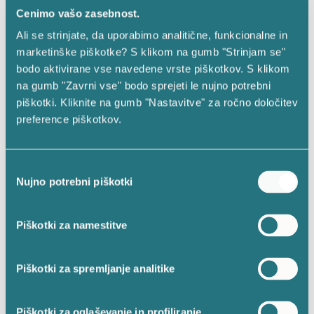
Cenimo vašo zasebnost.
Ali se strinjate, da uporabimo analitične, funkcionalne in
marketinške piškotke? S klikom na gumb "Strinjam se"
bodo aktivirane vse navedene vrste piškotkov. S klikom
na gumb "Zavrni vse" bodo sprejeti le nujno potrebni
POIŠČI IZDELEK
piškotki. Kliknite na gumb "Nastavitve" za ročno določitev
preference piškotkov.
KATEGORIJE IZDELKOV
Izbira
NOVOSTI
(21)
Nujno potrebni piškotki
soglasja
SOLARNE SVEČE
(32)
Piškotki za namestitve
SOLARNE LANTERNE
(12)
ELEKTRONSKE SVEČE
(14)
Piškotki za spremljanje analitike
ELEKTRONSKI GORILCI Z MOTIVI
(8)
ELEKTRONSKI VLOŽKI
(10)
Piškotki za oglaševanje in profiliranje