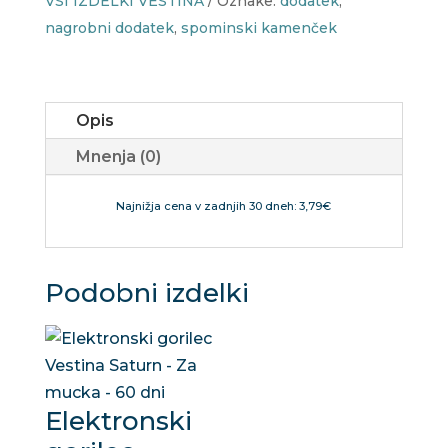
VSI IZDELKI VESTINA
Oznake:
dodatek
,
spomin
nagrobni dodatek
,
spominski kamenček
količina
Opis
Mnenja (0)
Najnižja cena v zadnjih 30 dneh: 3,79€
Podobni izdelki
Elektronski