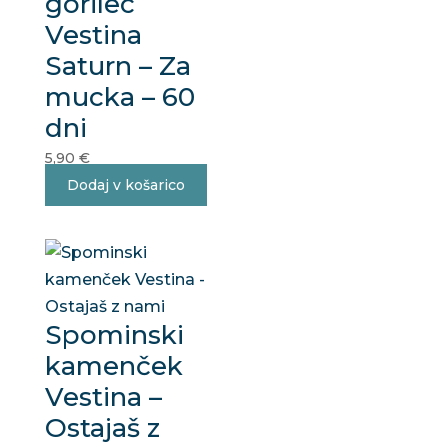
gorilec
Vestina
Saturn – Za
mucka – 60
dni
5,90
€
Dodaj v košarico
Spominski
kamenček
Vestina –
Ostajaš z