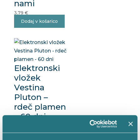
nami
3,79
€
Dodaj v košarico
Elektronski
vložek
Vestina
Pluton –
rdeč plamen
– 60 dni
4,29
€
Dodaj v košarico