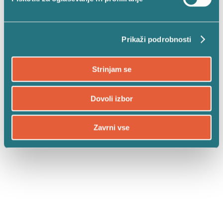
SPOMINSKI DODATKI
(13)
VESTINA PAKETI
(8)
Prikaži podrobnosti
VREDNOSTNI BONI
(2)
ŽALNI ARANŽMAJI
(1)
Strinjam se
SVEČE ZA PREMINULE HIŠNE
LJUBLJENČKE
(6)
Dovoli izbor
VSI IZDELKI VESTINA
(101)
Zavrni vse