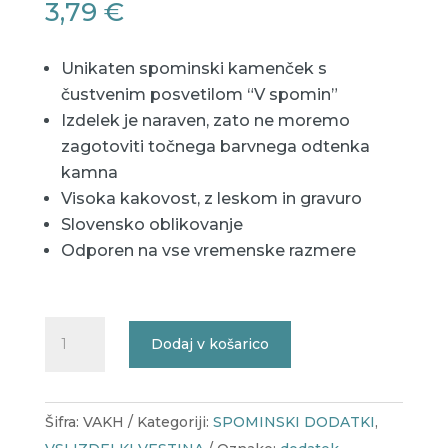
3,79
€
Unikaten spominski kamenček s
čustvenim posvetilom “V spomin”
Izdelek je naraven, zato ne moremo
zagotoviti točnega barvnega odtenka
kamna
Visoka kakovost, z leskom in gravuro
Slovensko oblikovanje
Odporen na vse vremenske razmere
Spominski
Dodaj v košarico
kamenček
Vestina
-
Šifra:
VAKH
Kategoriji:
SPOMINSKI DODATKI
,
V