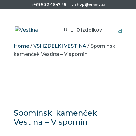
+386 30 46 47 48
shop@emma.si
0 izdelkov
Home
/
VSI IZDELKI VESTINA
/ Spominski
kamenček Vestina – V spomin
Spominski kamenček
Vestina – V spomin