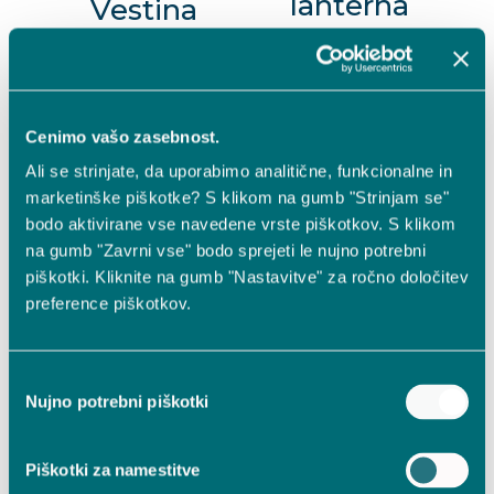
lanterna
Vestina
Vestina
Fortuna –
Strenia –
rdeča – 1000
Posvetilo
dni
Mavrica –
Cenimo vašo zasebnost.
20,49
€
1000 dni
Ali se strinjate, da uporabimo analitične, funkcionalne in
Dodaj v košarico
marketinške piškotke? S klikom na gumb "Strinjam se"
30,59
€
bodo aktivirane vse navedene vrste piškotkov. S klikom
na gumb "Zavrni vse" bodo sprejeti le nujno potrebni
Dodaj v košarico
piškotki. Kliknite na gumb "Nastavitve" za ročno določitev
preference piškotkov.
Izbira
Nujno potrebni piškotki
soglasja
Piškotki za namestitve
Solarna