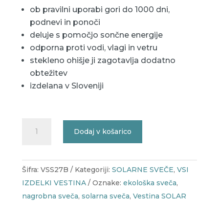
ob pravilni uporabi gori do 1000 dni,
podnevi in ponoči
deluje s pomočjo sončne energije
odporna proti vodi, vlagi in vetru
stekleno ohišje ji zagotavlja dodatno
obtežitev
izdelana v Sloveniji
Solarna
Dodaj v košarico
sveča
Vestina
Viktorija
Šifra:
VSS27B
Kategoriji:
SOLARNE SVEČE
,
VSI
-
IZDELKI VESTINA
Oznake:
ekološka sveča
,
bela
nagrobna sveča
,
solarna sveča
,
Vestina SOLAR
-
1000