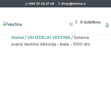
+386 30 46 47 48
shop@emma.si
0 izdelkov
Home
/
VSI IZDELKI VESTINA
/ Solarna
sveča Vestina Viktorija – bela – 1000 dni