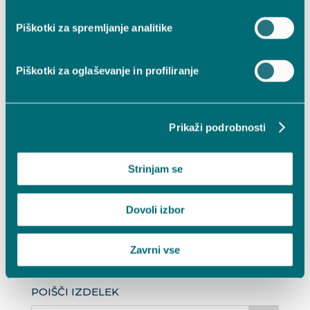
lanterna
Piškotki za spremljanje analitike
Vestina
Strenia –
Piškotki za oglaševanje in profiliranje
Posvetilo
Angel – 1000
dni
Prikaži podrobnosti
30,59
€
Strinjam se
Dodaj v košarico
Dovoli izbor
Zavrni vse
POIŠČI IZDELEK