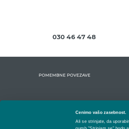
030 46 47 48
POMEMBNE POVEZAVE
Cenimo vašo zasebnost.
Ali se strinjate, da upora
ZAKAJ IZBRATI VESTINO
gumb "Strinjam se" bodo a