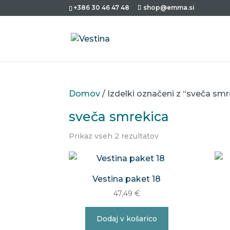
+386 30 46 47 48
shop@emma.si
Domov
/ Izdelki označeni z “sveča smr
sveča smrekica
Prikaz vseh 2 rezultatov
Vestina paket 18
47,49
€
Dodaj v košarico