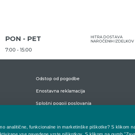
PON - PET
HITRA DOSTAVA
NAROČENIH IZDELKOV
7:00 - 15:00
Odstop od pogodbe
Enostavna reklamacija
Splošni pogoji poslovanja
bimo analitične, funkcionalne in marketinške piškotke? S klikom n
ktivirane vse navedene vrste piškotkov. S klikom na gumb "Zavr
O nas