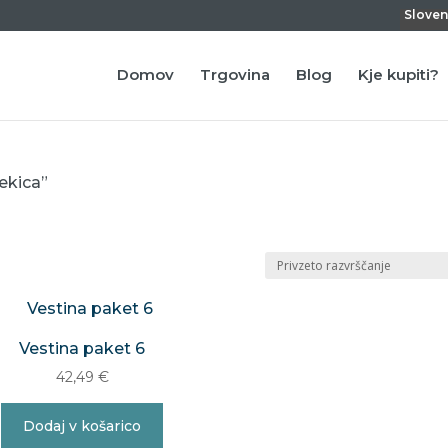
Sloven
Domov
Trgovina
Blog
Kje kupiti?
ekica”
Vestina paket 6
42,49
€
Dodaj v košarico