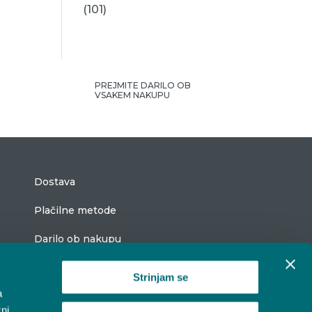
(101)
PREJMITE DARILO OB
VSAKEM NAKUPU
Dostava
Plačilne metode
Darilo ob nakupu
Strinjam se
a
ni
Vestina popustni kupon