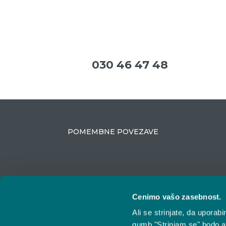
030 46 47 48
POMEMBNE POVEZAVE
Cenimo vašo zasebnost.
Ali se strinjate, da upora
ZAKAJ IZBRATI VESTINO
gumb "Strinjam se" bodo a