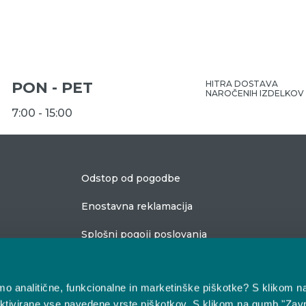
PON - PET
HITRA DOSTAVA
NAROČENIH IZDELKOV
7:00 - 15:00
Odstop od pogodbe
Enostavna reklamacija
Splošni pogoji poslovanja
bimo analitične, funkcionalne in marketinške piškotke? S klikom n
ktivirane vse navedene vrste piškotkov. S klikom na gumb "Zavr
O nas