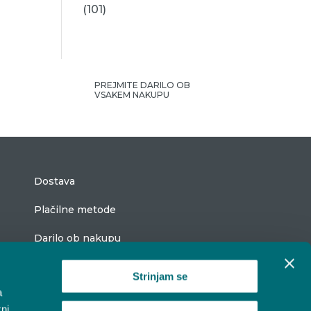
(101)
PREJMITE DARILO OB
VSAKEM NAKUPU
Dostava
Plačilne metode
Darilo ob nakupu
Strinjam se
a
ni
Vestina popustni kupon