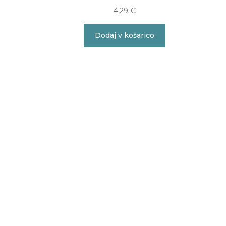
4,29
€
Dodaj v košarico