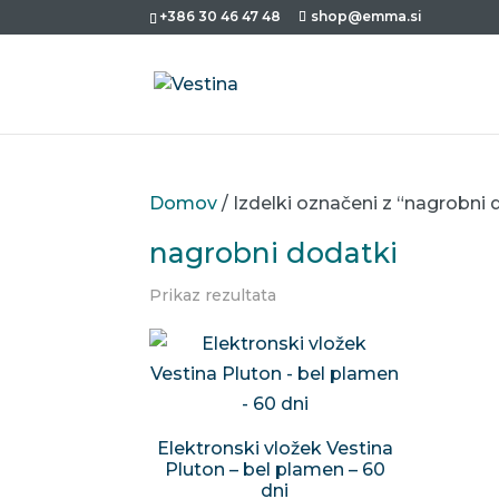
+386 30 46 47 48
shop@emma.si
Domov
/ Izdelki označeni z “nagrobni 
nagrobni dodatki
Prikaz rezultata
Elektronski vložek Vestina
Pluton – bel plamen – 60
dni