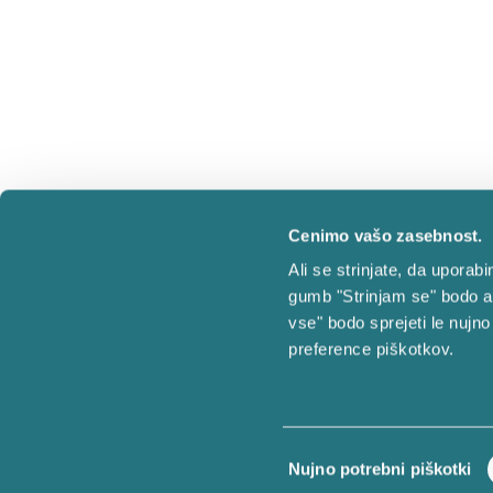
Cenimo vašo zasebnost.
Ali se strinjate, da upora
gumb "Strinjam se" bodo a
vse" bodo sprejeti le nujno
preference piškotkov.
©
Vestina | Vse pravice pridržane.
Izbira
Nujno potrebni piškotki
soglasja