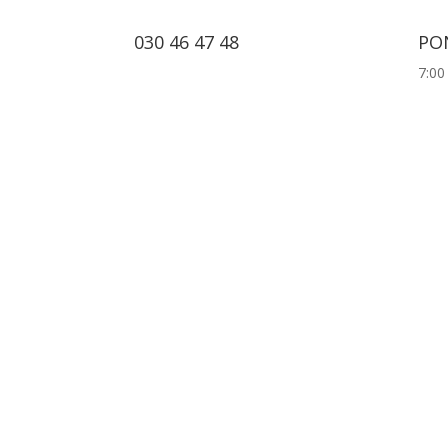
030 46 47 48
PON
7:00
POMEMBNE POVEZAVE
ZAKAJ IZBRATI VESTINO