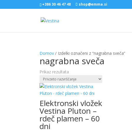
+386 30 46 47 48
shop@emma.si
Domov
/ Izdelki označeni z “nagrabna sveča”
nagrabna sveča
Prikaz rezultata
Elektronski vložek
Vestina Pluton –
rdeč plamen – 60
dni