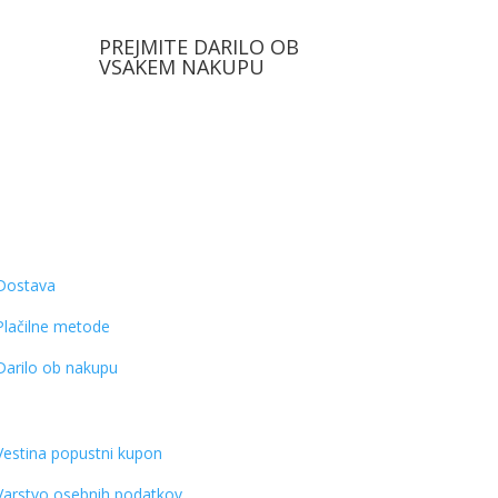
PREJMITE DARILO OB
VSAKEM NAKUPU
Dostava
Plačilne metode
Darilo ob nakupu
Vestina popustni kupon
Varstvo osebnih podatkov