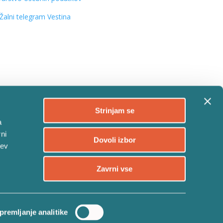
Žalni telegram Vestina
Follow
Strinjam se
Follow
a
ni
Follow
Dovoli izbor
tev
Follow
Zavrni vse
premljanje analitike