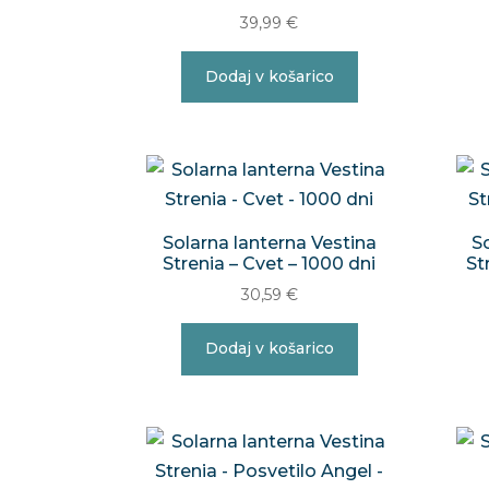
39,99
€
Dodaj v košarico
Solarna lanterna Vestina
S
Strenia – Cvet – 1000 dni
St
30,59
€
Dodaj v košarico