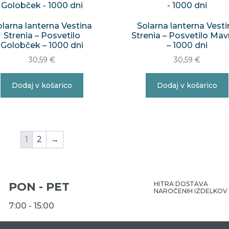
olarna lanterna Vestina
Solarna lanterna Vesti
Strenia – Posvetilo
Strenia – Posvetilo Mav
Golobček – 1000 dni
– 1000 dni
30,59
€
30,59
€
Dodaj v košarico
Dodaj v košarico
1
2
→
PON - PET
HITRA DOSTAVA
NAROČENIH IZDELKOV
7:00 - 15:00