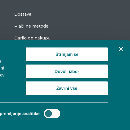
Dostava
Plačilne metode
Darilo ob nakupu
Strinjam se
a
Vestina popustni kupon
ni
Dovoli izbor
tev
Varstvo osebnih podatkov
Zavrni vse
Žalni telegram Vestina
premljanje analitike