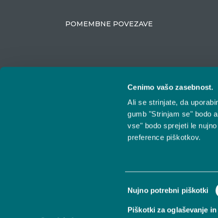
POMEMBNE POVEZAVE
Cenimo vašo zasebnost.
Ali se strinjate, da upora
ZAKAJ IZBRATI VESTINO
gumb "Strinjam se" bodo a
vse" bodo sprejeti le nujno
preference piškotkov.
Izbira
Nujno potrebni piškotki
soglasja
Piškotki za oglaševanje in 