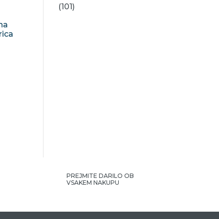
(101)
na
rica
PREJMITE DARILO OB
VSAKEM NAKUPU