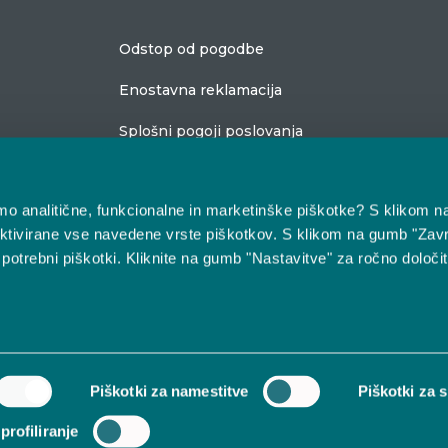
Odstop od pogodbe
Enostavna reklamacija
Splošni pogoji poslovanja
bimo analitične, funkcionalne in marketinške piškotke? S klikom n
O nas
ktivirane vse navedene vrste piškotkov. S klikom na gumb "Zavr
 potrebni piškotki. Kliknite na gumb "Nastavitve" za ročno določi
Kontakt in lokacija
Pogosta vprašanja
Piškotki za namestitve
Piškotki za s
profiliranje