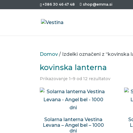
+386 30 46 47 48
shop@emma.si
Domov
/ Izdelki označeni z “kovinska 
kovinska lanterna
Prikazovanje 1–9 od 12 rezultatov
Solarna lanterna Vestina
S
Levana – Angel bel – 1000
L
dni