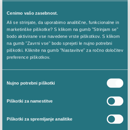
razmere, tako dež kot tudi sneg in veter. Elektronska
sveča je zelo enostavna za uporabo: enostavno
Cenimo vašo zasebnost.
pritisnite na gumb, ki se nahaja na spodnjem delu
Ali se strinjate, da uporabimo analitične, funkcionalne in
vložka. Elektronsko srce Vestina posnema plamen
marketinške piškotke? S klikom na gumb "Strinjam se"
gorenja prave sveče.
bodo aktivirane vse navedene vrste piškotkov. S klikom
Zaključek
na gumb "Zavrni vse" bodo sprejeti le nujno potrebni
piškotki. Kliknite na gumb "Nastavitve" za ročno določitev
Solarna ali elektronska sveča v obliki srca? Izbira je
preference piškotkov.
vaša. Naša priljubljena srčka bosta sedaj po celotni
Sloveniji ohranjala spomin na drage preminule.
Svojo nagrobno svečo, ki jo boste izbrali, lahko
Izbira
naročite tudi na dom. Vestina spletna trgovina namreč
Nujno potrebni piškotki
soglasja
omogoča hiter in enostaven nakup sveč in spominskih
dodatkov za grob, v udobju vašega doma.
Piškotki za namestitve
Piškotki za spremljanje analitike
POIŠČI IZDELEK