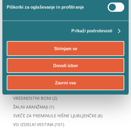
Piškotki za oglaševanje in profiliranje
KATEGORIJE IZDELKOV
NOVOSTI
(21)
Prikaži podrobnosti
SOLARNE SVEČE
(32)
SOLARNE LANTERNE
(12)
Strinjam se
ELEKTRONSKE SVEČE
(14)
ELEKTRONSKI GORILCI Z MOTIVI
(8)
Dovoli izbor
ELEKTRONSKI VLOŽKI
(10)
SPOMINSKI DODATKI
(13)
Zavrni vse
VESTINA PAKETI
(8)
VREDNOSTNI BONI
(2)
ŽALNI ARANŽMAJI
(1)
SVEČE ZA PREMINULE HIŠNE LJUBLJENČKE
(6)
VSI IZDELKI VESTINA
(101)