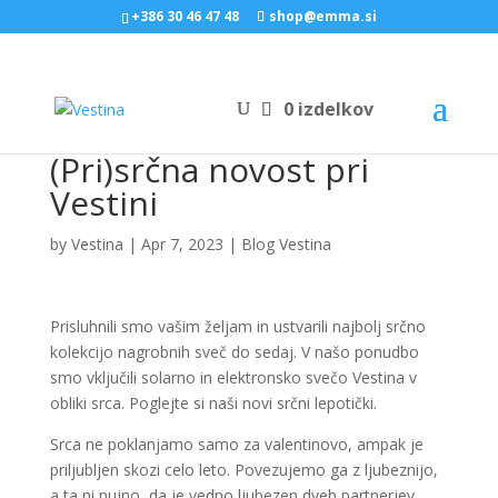
+386 30 46 47 48
shop@emma.si
0 izdelkov
(Pri)srčna novost pri
Vestini
by
Vestina
|
Apr 7, 2023
|
Blog Vestina
Prisluhnili smo vašim željam in ustvarili najbolj srčno
kolekcijo nagrobnih sveč do sedaj. V našo ponudbo
smo vključili solarno in elektronsko svečo Vestina v
obliki srca. Poglejte si naši novi srčni lepotički.
Srca ne poklanjamo samo za valentinovo, ampak je
priljubljen skozi celo leto. Povezujemo ga z ljubeznijo,
a ta ni nujno, da je vedno ljubezen dveh partnerjev.