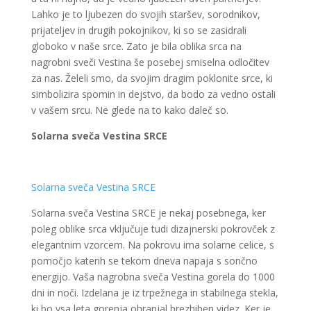
Lahko je to ljubezen do svojih staršev, sorodnikov,
prijateljev in drugih pokojnikov, ki so se zasidrali
globoko v naše srce. Zato je bila oblika srca na
nagrobni sveči Vestina še posebej smiselna odločitev
za nas. Želeli smo, da svojim dragim poklonite srce, ki
simbolizira spomin in dejstvo, da bodo za vedno ostali
v vašem srcu. Ne glede na to kako daleč so.
Solarna sveča Vestina SRCE
Solarna sveča Vestina SRCE
Solarna sveča Vestina SRCE je nekaj posebnega, ker
poleg oblike srca vključuje tudi dizajnerski pokrovček z
elegantnim vzorcem. Na pokrovu ima solarne celice, s
pomočjo katerih se tekom dneva napaja s sončno
energijo. Vaša nagrobna sveča Vestina gorela do 1000
dni in noči. Izdelana je iz trpežnega in stabilnega stekla,
ki bo vsa leta gorenja ohranjal brezhiben videz. Ker je