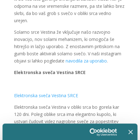
odporna na vse vremenske razmere, pa ste lahko brez
skrbi, da bo vaš grob s svečo v obliki srca vedno
urejen.
Solarno srce Vestina že vključuje našo razvojno
inovacijo, nov solarni mehanizem, ki omogoča še
hitrejšo in lažjo uporabo. Z enostavnim pritiskom na
gumb boste aktivirali solarno svečo. V naši instagram
objavi si lahko pogledate
navodila za uporabo
.
Elektronska sveča Vestina SRCE
Elektronska sveča Vestina SRCE
Elektronska sveča Vestina v obliki srca bo gorela kar
120 dni. Poleg oblike srca ima elegantno kupolo, ki
ustvari čudovit videz nagrobne sveče za popestritev
nagrobne dekoracije v vseh letnih časih. Njeno ohišje
je izdelano iz stekla in je odporno na vse vremenske