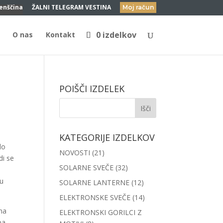
enščina
ŽALNI TELEGRAM VESTINA
Moj račun
0 izdelkov
O nas
Kontakt
POIŠČI IZDELEK
KATEGORIJE IZDELKOV
lo
NOVOSTI
(21)
di se
SOLARNE SVEČE
(32)
ju
SOLARNE LANTERNE
(12)
ELEKTRONSKE SVEČE
(14)
 na
ELEKTRONSKI GORILCI Z
pa