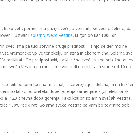
o, kako velik pomen ima prižig sveče, a vendarle še vedno želimo, da
veniji ustvarili
solarno svečo Vestina
, ki gori do kar 1000 dni.
h sveč. Ima pa tudi številne druge prednosti – z njo se denimo ne
 vse vremenske vplive ter okolju prijazna in ekonomična. Solarne sv
0% reciklirati. Ob predpostavki, da klasična sveča stane približno en e
rna sveča Vestina pa medtem sveti tudi do tri leta in stane od 10 do
orate biti pozorni tudi na material, iz katerega je izdelana, in na kakše
na denimo lahko po preteku dobe gorenja zamenjate zgolj elektronski
 60 ali 120-dnevna doba gorenja. Tako kot pri solarnih svečah Vestina,
oče 100% reciklirati. Solarna sveča Vestina pa vam bo tovrstne skrbi