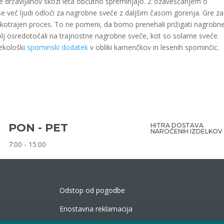
e državljanov skozi leta občutno spreminjajo. Z ozaveščanjem o
se več ljudi odloči za nagrobne sveče z daljšim časom gorenja. Gre za
tkotrajen proces. To ne pomeni, da bomo prenehali prižigati nagrobn
j osredotočali na trajnostne nagrobne sveče, kot so solarne sveče.
ekološki
spominski dodatek
v obliki kamenčkov in lesenih spominčic.
PON - PET
HITRA DOSTAVA
NAROČENIH IZDELKOV
7:00 - 15:00
Odstop od pogodbe
Enostavna reklamacija