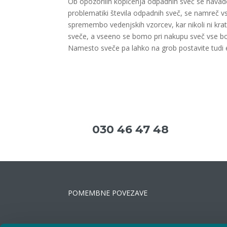
Ob opozorilih kopičenja odpadnih sveč se navad
problematiki števila odpadnih sveč, se namreč v
spremembo vedenjskih vzorcev, kar nikoli ni kra
sveče, a vseeno se bomo pri nakupu sveč vse bol
Namesto sveče pa lahko na grob postavite tudi 
030 46 47 48
POMEMBNE POVEZAVE