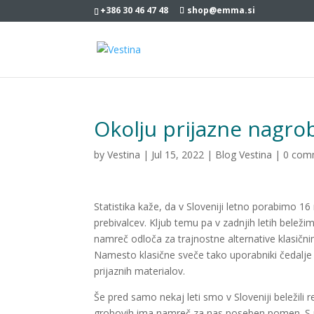
+386 30 46 47 48
shop@emma.si
Okolju prijazne nagro
by
Vestina
|
Jul 15, 2022
|
Blog Vestina
|
0 com
Statistika kaže, da v Sloveniji letno porabimo 16
prebivalcev. Kljub temu pa v zadnjih letih beleži
namreč odloča za trajnostne alternative klasič
Namesto klasične sveče tako uporabniki čedalje ra
prijaznih materialov.
Še pred samo nekaj leti smo v Sloveniji beležili r
grobovih ima namreč za nas poseben pomen. S p