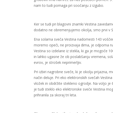
nam to tudi pomaga pri soočanju z izgubo.
Ker se tudi pri blagovni znamki Vestina zavedam
dodatno ne obremenjujemo okolja, smo prvi v Slo
Ena solarna sveča Vestina nadomesti 143 voščeni
moremo opeči, ne proizvaja dima, je odporna na
Vestina so izdelane iz stekla, ki ga je mogoče 10
in lahko ugasne že ob poslabšanju vremena, sola
evrov, je strošek neprimerljiv.
Pri izbiri nagrobne sveče, ki je okolju prijazna, m
način deluje. Pri eko elektronskih svečah Vesti
vložek in obdržite stekleno ogrodje. Na voljo je
je tudi steklo eko elektronske sveče Vestina mog
prihranila za skoraj tri leta.