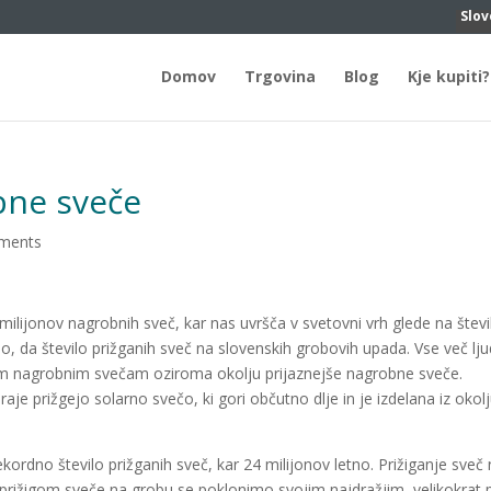
Slov
Domov
Trgovina
Blog
Kje kupiti?
bne sveče
ments
 milijonov nagrobnih sveč, kar nas uvršča v svetovni vrh glede na števi
mo, da število prižganih sveč na slovenskih grobovih upada. Vse več lju
nim nagrobnim svečam oziroma okolju prijaznejše nagrobne sveče.
je prižgejo solarno svečo, ki gori občutno dlje in je izdelana iz okol
ekordno število prižganih sveč, kar 24 milijonov letno. Prižiganje sveč
rižigom sveče na grobu se poklonimo svojim najdražjim, velikokrat 