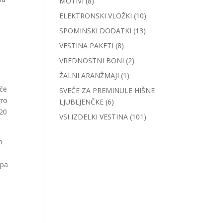
MOTIVI
(8)
ELEKTRONSKI VLOŽKI
(10)
SPOMINSKI DODATKI
(13)
VESTINA PAKETI
(8)
VREDNOSTNI BONI
(2)
ŽALNI ARANŽMAJI
(1)
eče
SVEČE ZA PREMINULE HIŠNE
vro
LJUBLJENČKE
(6)
 20
VSI IZDELKI VESTINA
(101)
n
 pa