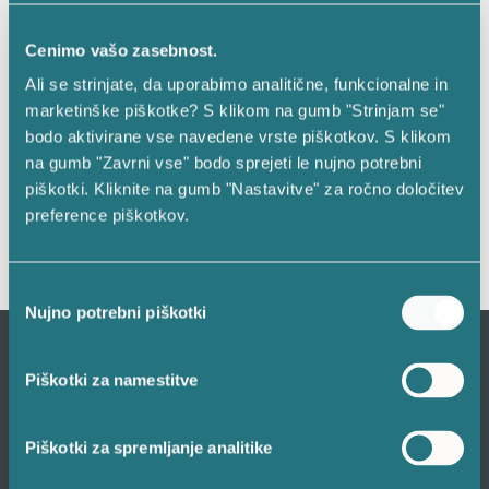
030 46 47 48
Cenimo vašo zasebnost.
Ali se strinjate, da uporabimo analitične, funkcionalne in
PON - PET
marketinške piškotke? S klikom na gumb "Strinjam se"
bodo aktivirane vse navedene vrste piškotkov. S klikom
7:00 - 15:00
na gumb "Zavrni vse" bodo sprejeti le nujno potrebni
piškotki. Kliknite na gumb "Nastavitve" za ročno določitev
HITRA DOSTAVA NAROČENIH IZDELKOV
preference piškotkov.
PREJMITE DARILO OB VSAKEM NAKUPU
Izbira
Nujno potrebni piškotki
soglasja
POMEMBNE POVEZAVE
Piškotki za namestitve
Odstop od pogodbe
Piškotki za spremljanje analitike
Enostavna reklamacija