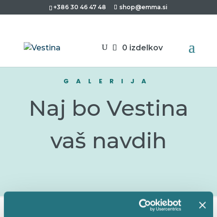
+386 30 46 47 48
shop@emma.si
0 izdelkov
GALERIJA
Naj bo Vestina
vaš navdih