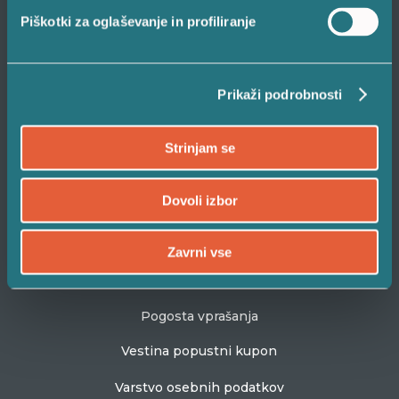
Splošni pogoji poslovanja
Piškotki za oglaševanje in profiliranje
Dostava
Plačilne metode
Prikaži podrobnosti
Darilo ob nakupu
Strinjam se
Dovoli izbor
ZAKAJ IZBRATI VESTINO
O nas
Zavrni vse
Kontakt in lokacija
Pogosta vprašanja
Vestina popustni kupon
Varstvo osebnih podatkov