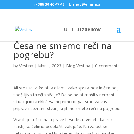
+386 30 46 47 48
shop@emma.si
0 izdelkov
Česa ne smemo reči na
pogrebu?
by
Vestina
|
Mar 1, 2023
|
Blog Vestina
|
0 comments
Ali ste tudi vi že bili v dilemi, kako »pravilno« in čim bolj
spoštljivo izreči sožalje? Da se ne bi znašli v nerodni
situaciji in izrekli česa neprimernega, smo za vas
pripravili seznam stvari, ki jih ne smete reči na pogrebu.
Včasih je težko najti prave besede ali vedeti, kaj reči,
zlasti, ko želimo potolažiti žalujoče. Na žalost se
velikokrat zgodi, da kljub temu, da so naši komentarji