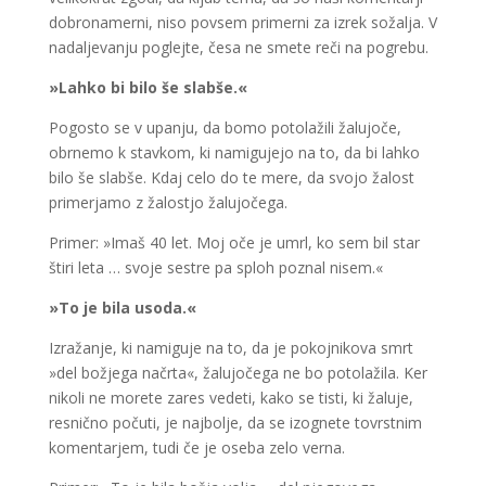
dobronamerni, niso povsem primerni za izrek sožalja. V
nadaljevanju poglejte, česa ne smete reči na pogrebu.
»Lahko bi bilo še slabše.«
Pogosto se v upanju, da bomo potolažili žalujoče,
obrnemo k stavkom, ki namigujejo na to, da bi lahko
bilo še slabše. Kdaj celo do te mere, da svojo žalost
primerjamo z žalostjo žalujočega.
Primer: »Imaš 40 let. Moj oče je umrl, ko sem bil star
štiri leta … svoje sestre pa sploh poznal nisem.«
»To je bila usoda.«
Izražanje, ki namiguje na to, da je pokojnikova smrt
»del božjega načrta«, žalujočega ne bo potolažila. Ker
nikoli ne morete zares vedeti, kako se tisti, ki žaluje,
resnično počuti, je najbolje, da se izognete tovrstnim
komentarjem, tudi če je oseba zelo verna.