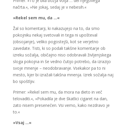
Primer: »To je bila božja volja … del njegovega
načrta.«, »Ne jokaj, sedaj je v nebesih.«
»Rekel sem mu, da …«
Žal so komentarji, ki nakazujejo na to, da smo
pokojniku nekaj svetovali in tega ni upošteval
(obsojanje), veliko pogostejši, kot se verjetno
zavedate. Tisti, ki so podali takšne komentarje ob
izreku sožalja, običajno niso odobravali življenjskega
sloga pokojna in še vedno čutijo potrebo, da izrazijo
svoje mnenje – neodobravanje. Vsekakor pa to ni
mesto, kjer bi izražali takšna mnenja. Izrek sožalja naj
bo spoštljiv.
Primer: »Rekel sem mu, da mora na dieto in več
telovaditi.«, »Pokadila je dve škatlici cigaret na dan,
zato nisem presenečen. Vsi vemo, kako nezdravo je
to.«
»Vsaj …«