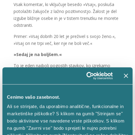
Vsak komentar, ki vključuje besedo »Vsaj«, poskuša
potolažiti žalujoče z lažno pozitivnostjo. Žalost je del
izgube bližnje osebe in je v tistem trenutku ne morete
odstraniti.
Primer: »Vsaj dobrih 20 let je preživel s svojo ženo.«,
»Vsaj on ne trpi več, ker nje ne boli več.«
»Sedaj je na boljšem.«
To je eden najbolj pogostih stavkov, ko izrekamo
sožalje. Čeprav menite, da s tem tolažite svojce
pokojnika, pa to še vedno ne izniči dejstva, da so
žalujoči izgubili bližnjega. Kljub temu, da ta fraza ni
povsem žaljiva, pa je predvsem klišejska in prevečkrat
Cenimo vašo zasebnost.
uporabljena. Možnosti, da so jo svojci slišali že večkrat
Ali se strinjate, da uporabimo analitične, funkcionalne in
v dnevu, je zelo velika. Iz tega razloga se ji na pogrebu
marketinške piškotke? S klikom na gumb "Strinjam se"
raje izognite.
bodo aktivirane vse navedene vrste piškotkov. S klikom
Zaključek
na gumb "Zavrni vse" bodo sprejeti le nujno potrebni